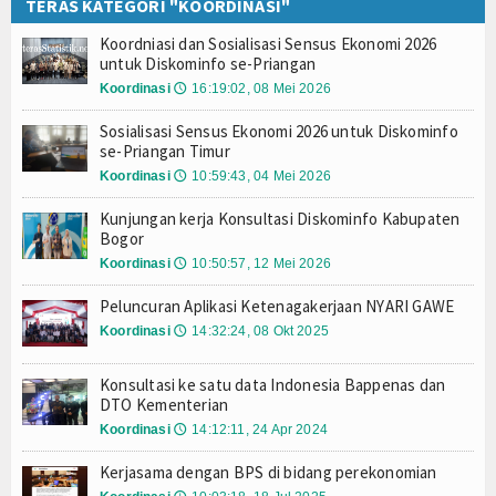
TERAS KATEGORI "KOORDINASI"
Peluncuran Aplikasi Ketenagakerjaan NYARI GAW
Download
Koordniasi dan Sosialisasi Sensus Ekonomi 2026
Dapatkan eviden EPSS di terasStatistik.net
L
untuk Diskominfo se-Priangan
Video
Sosialisasi aplikasi potensi desa dan kelurahan 
Koordinasi
16:19:02, 08 Mei 2026
🕔
Rapat Koordinasi Sekretariat Forum Satu Data Ti
Bahan Ajar
Koordniasi dan Sosialisasi Sensus Ekonomi 2026
Sosialisasi Sensus Ekonomi 2026 untuk Diskominfo
se-Priangan Timur
Sosialisasi Sensus Ekonomi 2026 untuk Diskomin
Pembinaan Statistik
Koordinasi
10:59:43, 04 Mei 2026
🕔
Register
Kunjungan kerja Konsultasi Diskominfo Kabupaten
Bogor
Forum
Koordinasi
10:50:57, 12 Mei 2026
🕔
Peluncuran Aplikasi Ketenagakerjaan NYARI GAWE
Ketentuan Penggunaan
Koordinasi
14:32:24, 08 Okt 2025
🕔
Kebijakan Privasi
Konsultasi ke satu data Indonesia Bappenas dan
Syarat & Ketentuan Penggunaan
DTO Kementerian
Koordinasi
14:12:11, 24 Apr 2024
🕔
Login
Kerjasama dengan BPS di bidang perekonomian